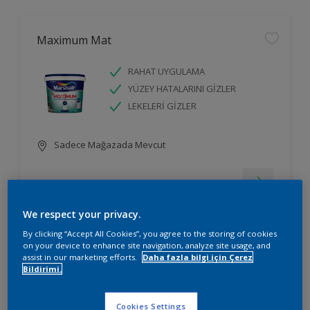
Maximum Mat
RAHAT UYGULAMA
YÜZEY HATALARINI GİZLER
LEKELERİ GİZLER
Sadece Mağazada Mevcut
We respect your privacy.
By clicking “Accept All Cookies”, you agree to the storing of cookies
on your device to enhance site navigation, analyze site usage, and
Silikonlu İpek Mat
assist in our marketing efforts.
Daha fazla bilgi için Çerez
Bildirimi.
RAHAT UYGULAMA
YÜZEY HATALARINI GİZLER
Cookies Settings