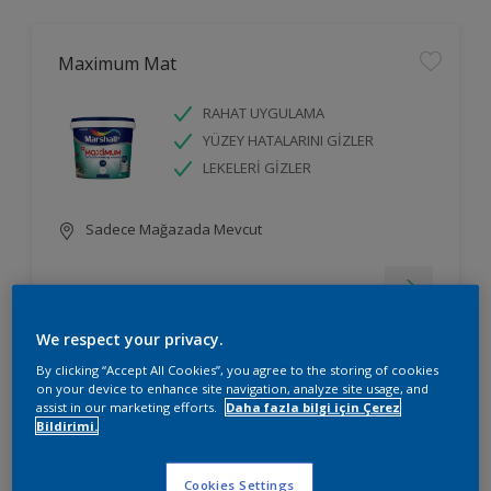
Maximum Mat
RAHAT UYGULAMA
YÜZEY HATALARINI GİZLER
LEKELERİ GİZLER
Sadece Mağazada Mevcut
We respect your privacy.
By clicking “Accept All Cookies”, you agree to the storing of cookies
on your device to enhance site navigation, analyze site usage, and
Silikonlu İpek Mat
assist in our marketing efforts.
Daha fazla bilgi için Çerez
Bildirimi.
RAHAT UYGULAMA
YÜZEY HATALARINI GİZLER
Cookies Settings