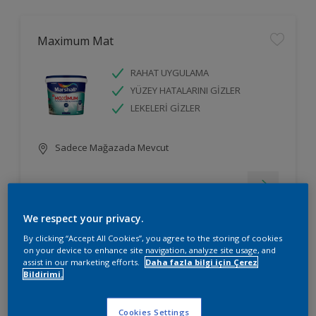
Maximum Mat
RAHAT UYGULAMA
YÜZEY HATALARINI GİZLER
LEKELERİ GİZLER
Sadece Mağazada Mevcut
We respect your privacy.
By clicking “Accept All Cookies”, you agree to the storing of cookies
on your device to enhance site navigation, analyze site usage, and
Silikonlu İpek Mat
assist in our marketing efforts.
Daha fazla bilgi için Çerez
Bildirimi.
RAHAT UYGULAMA
YÜZEY HATALARINI GİZLER
Cookies Settings