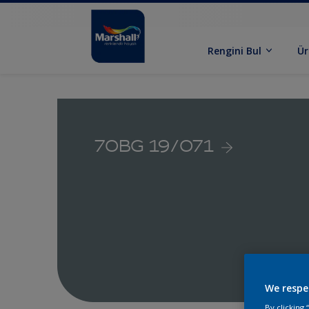
Rengini Bul
Ür
70BG 19/071
We respe
By clicking