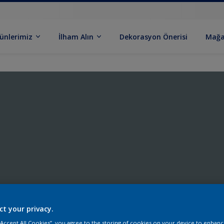
ünlerimiz
İlham Alın
Dekorasyon Önerisi
Mağa
ct your privacy.
 “Accept All Cookies”, you agree to the storing of cookies on your device to enhanc