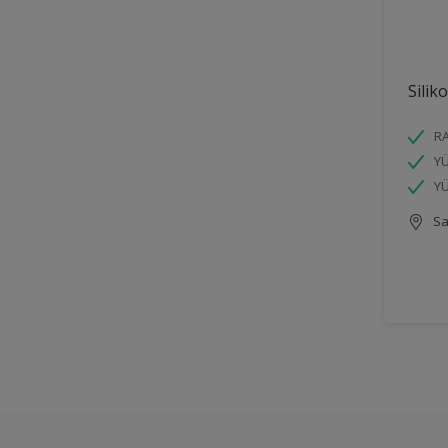
Silik
R
YÜ
YÜ
Sa