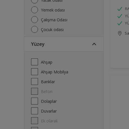
Yatak odası
R
Yemek odası
YÜ
Çalışma Odası
Y
Çocuk odası
Sa
Yüzey
Ahşap
Ahşap Mobilya
Banklar
Beton
Dolaplar
Duvarlar
Ek olarak