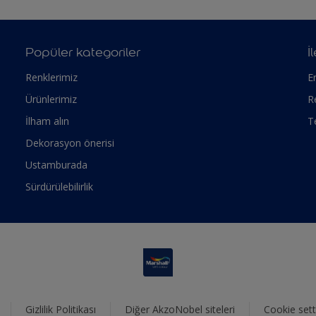
Popüler kategoriler
İ
Renklerimiz
Er
Ürünlerimiz
R
İlham alın
T
Dekorasyon önerisi
Ustamburada
Sürdürülebilirlik
Gizlilik Politikası
Diğer AkzoNobel siteleri
Cookie sett