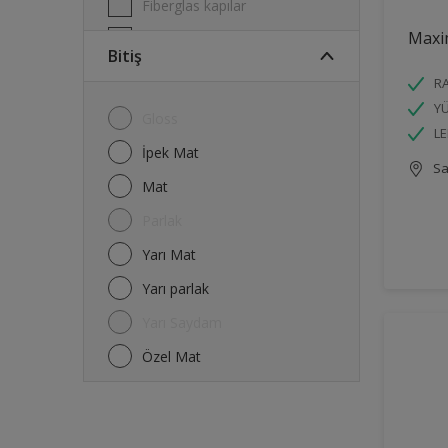
Fiberglas kapılar
Max
Garaj kapıları
Bitiş
Kafesler
R
Kapı Çerçeveleri
YÜ
Gloss
LE
Kapılar
İpek Mat
Sa
Melamin
Mat
Metal
Parlak
Parmaklıklar & Çitler
Yarı Mat
Pencere Çerçeveleri
Yarı parlak
Radyatörler
Yarı Saydam
Raylar
Özel Mat
Tavanlar