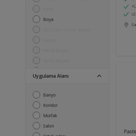
YÜ
Astar
LE
Boya
Sa
Dış Cephe Duvar Boyası
Macun
Metal Boyası
Sprey Boyalar
Su Kalkanı
Uygulama Alanı
Tavan Boyası
Tiner
Banyo
Koridor
Mutfak
Salon
Paste