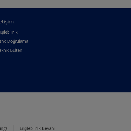
letişim
işilebilirlik
enk Doğrulama
eknik Bülten
ings
Erişilebilirlik Beyanı