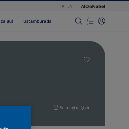
TR
EN
za Bul
Ustamburada
Bu rengi değiştir
e site