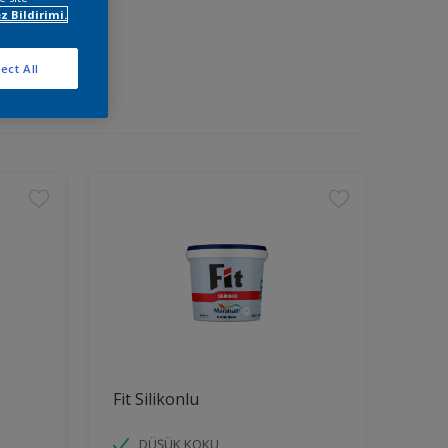
z Bildirimi.
ect All
Fit Silikonlu
DÜŞÜK KOKU