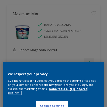
Maximum Mat
RAHAT UYGULAMA
YÜZEY HATALARINI GİZLER
LEKELERİ GİZLER
Sadece Mağazada Mevcut
We respect your privacy.
By clicking “Accept All Cookies”, you agree to the storing of cookies
on your device to enhance site navigation, analyze site usage, and
Silikonlu İpek Mat
assist in our marketing efforts.
Daha fazla bilgi için Çerez
Bildirimi.
RAHAT UYGULAMA
YÜZEY HATALARINI GİZLER
Cookies Settings