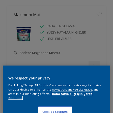
Maximum Mat
RAHAT UYGULAMA
YÜZEY HATALARINI GİZLER
LEKELERİ GİZLER
Sadece Mağazada Mevcut
We respect your privacy.
By clicking “Accept All Cookies”, you agree to the storing of cookies
on your device to enhance site navigation, analyze site usage, and
Silikonlu İpek Mat
assist in our marketing efforts.
Daha fazla bilgi için Çerez
Bildirimi.
RAHAT UYGULAMA
YÜZEY HATALARINI GİZLER
Cookies Settings