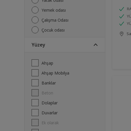
Yatak odası
R
Yemek odası
YÜ
Çalışma Odası
YÜ
Çocuk odası
Sa
Yüzey
Ahşap
Ahşap Mobilya
Banklar
Beton
Dolaplar
Duvarlar
Ek olarak