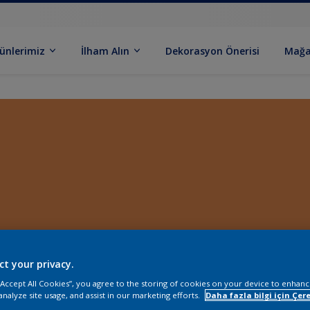
ünlerimiz
İlham Alın
Dekorasyon Önerisi
Mağa
ct your privacy.
 “Accept All Cookies”, you agree to the storing of cookies on your device to enhanc
analyze site usage, and assist in our marketing efforts.
Daha fazla bilgi için Çere