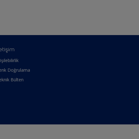
letişim
işilebilirlik
enk Doğrulama
eknik Bülten