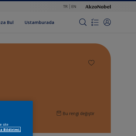
TR
EN
za Bul
Ustamburada
Bu rengi değiştir
e site
z Bildirimi.