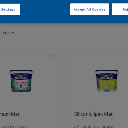
 Settings
Accept All Cookies
Rej
eniz için ürünleri bulun
 ürünler
mum Mat
Silikonlu İpek Mat
AHAT UYGULAMA
RAHAT UYGULAMA