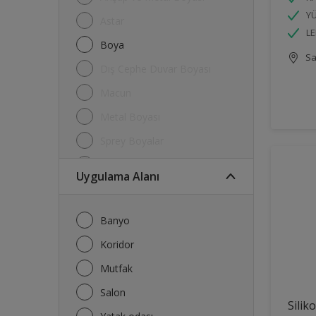
YÜ
Astar
LE
Boya
Sa
Dış Cephe Duvar Boyası
Macun
Metal Boyası
Sprey Boyalar
Su Kalkanı
Uygulama Alanı
Tavan Boyası
Tiner
Banyo
Koridor
Mutfak
Salon
Silik