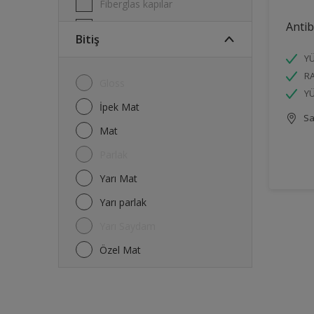
Fiberglas kapılar
Antib
Garaj kapıları
Bitiş
Kafesler
YÜ
Kapı Çerçeveleri
R
Gloss
YÜ
Kapılar
İpek Mat
Sa
Melamin
Mat
Metal
Parlak
Parmaklıklar & Çitler
Yarı Mat
Pencere Çerçeveleri
Yarı parlak
Radyatörler
Yarı Saydam
Raylar
Özel Mat
Tavanlar