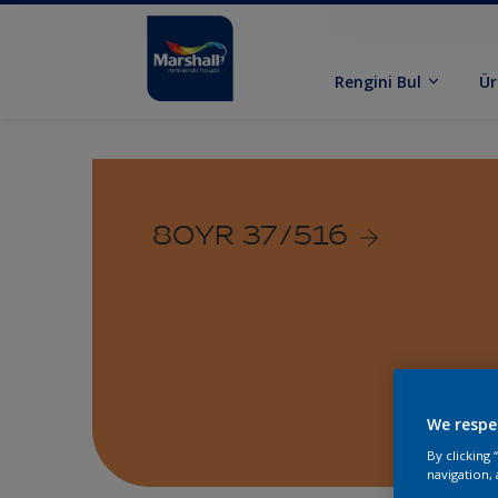
Rengini Bul
Ür
80YR 37/516
We respe
By clicking
navigation, 