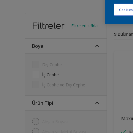
Cookies
Proj
Filtreler
Filtreleri sifirla
9
Bulunan
Boya
Dış Cephe
İç Cephe
İç Cephe ve Dış Cephe
Ürün Tipi
Maxi
Ahşap Boyası
Ahşap ve Metal Boyası
R