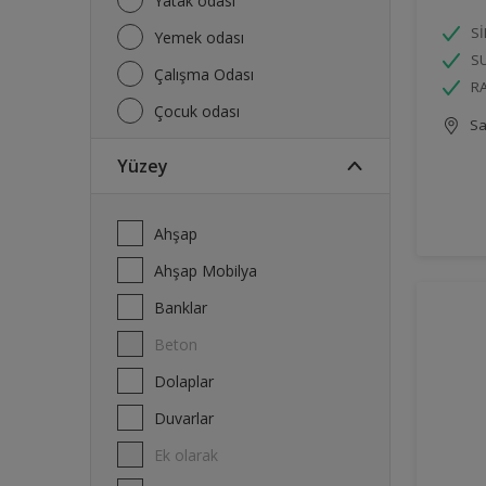
Yatak odası
Sİ
Yemek odası
SU
Çalışma Odası
R
Çocuk odası
Sa
Yüzey
Ahşap
Ahşap Mobilya
Banklar
Beton
Dolaplar
Duvarlar
Ek olarak