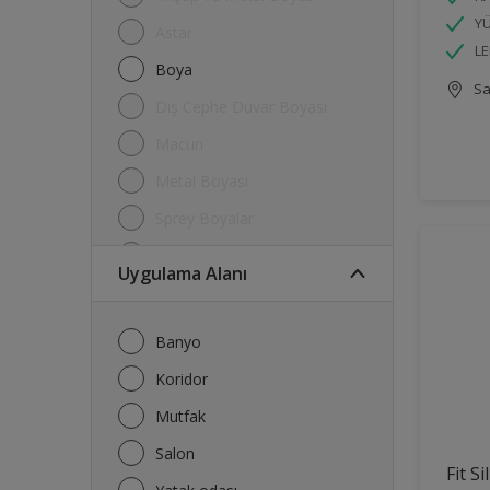
YÜ
Astar
LE
Boya
Sa
Dış Cephe Duvar Boyası
Macun
Metal Boyası
Sprey Boyalar
Su Kalkanı
Uygulama Alanı
Tavan Boyası
Tiner
Banyo
Koridor
Mutfak
Salon
Fit S