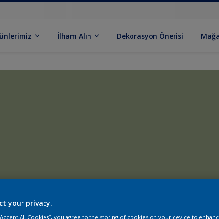
ünlerimiz
İlham Alın
Dekorasyon Önerisi
Mağa
ct your privacy.
 “Accept All Cookies”, you agree to the storing of cookies on your device to enhanc