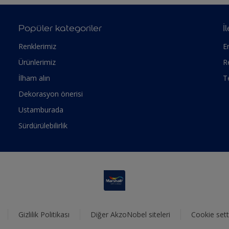
Popüler kategoriler
İ
Renklerimiz
Er
Ürünlerimiz
R
İlham alın
T
Dekorasyon önerisi
Ustamburada
Sürdürülebilirlik
Gizlilik Politikası
Diğer AkzoNobel siteleri
Cookie sett