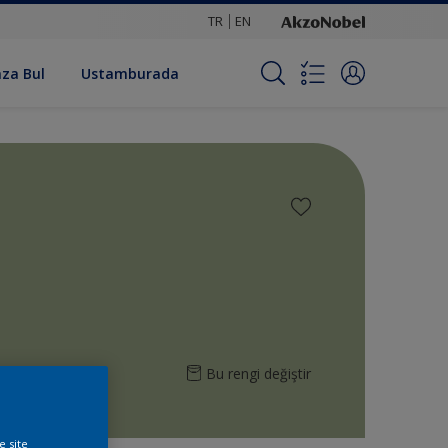
TR
EN
za Bul
Ustamburada
Bu rengi değiştir
e site