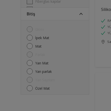
Fiberglas kapılar
Silik
Garaj kapıları
Bitiş
Kafesler
R
Kapı Çerçeveleri
YÜ
Gloss
YÜ
Kapılar
İpek Mat
Sa
Melamin
Mat
Metal
Parlak
Parmaklıklar & Çitler
Yarı Mat
Pencere Çerçeveleri
Yarı parlak
Radyatörler
Yarı Saydam
Raylar
Özel Mat
Tavanlar