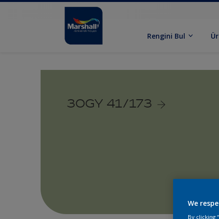
Rengini Bul
Ür
30GY 41/173
We respe
By clicking