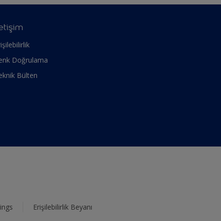
letişim
işilebilirlik
enk Doğrulama
eknik Bülten
ings
Erişilebilirlik Beyanı