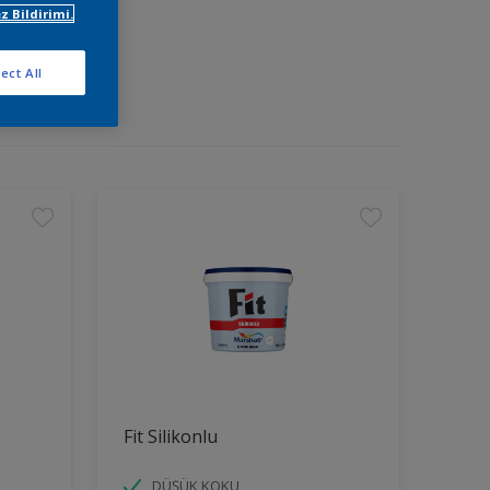
z Bildirimi.
ect All
Fit Silikonlu
DÜŞÜK KOKU