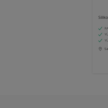
Silik
R
YÜ
YÜ
Sa