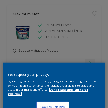
Maximum Mat
RAHAT UYGULAMA
YÜZEY HATALARINI GİZLER
LEKELERİ GİZLER
Sadece Mağazada Mevcut
We respect your privacy.
By clicking “Accept All Cookies”, you agree to the storing of cookies
on your device to enhance site navigation, analyze site usage, and
Silikonlu İpek Mat
assist in our marketing efforts.
Daha fazla bilgi için Çerez
Bildirimi.
RAHAT UYGULAMA
YÜZEY HATALARINI GİZLER
Cookies Settings