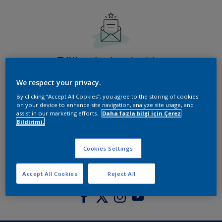
Bültenimize katılın
We respect your privacy.
Yeni aylık bültenimizde dekorasyon trendlerini ve
fikirlerini keşfedin
By clicking “Accept All Cookies”, you agree to the storing of cookies
on your device to enhance site navigation, analyze site usage, and
assist in our marketing efforts.
Daha fazla bilgi için Çerez
enter-your-email
Bildirimi.
Cookies Settings
Accept All Cookies
Reject All
Bizi takip edin