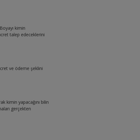
. Boyayı kimin
ret talep edeceklerini
ücret ve ödeme şeklini
rak kimin yapacağını bilin
maları gerçekten