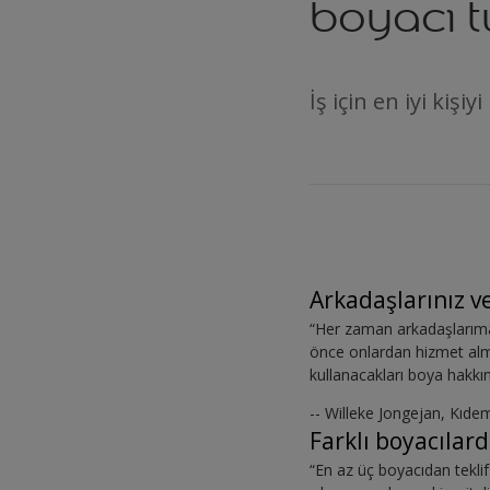
boyacı 
İş için en iyi kişi
Arkadaşlarınız ve
“Her zaman arkadaşlarıma 
önce onlardan hizmet almış
kullanacakları boya hakkın
-- Willeke Jongejan, Kıde
Farklı boyacılard
“En az üç boyacıdan teklif 