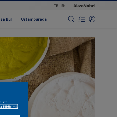
TR
EN
za Bul
Ustamburada
e site
z Bildirimi.