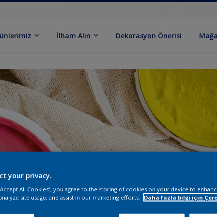
ünlerimiz
İlham Alın
Dekorasyon Önerisi
Mağa
ct your privacy.
 “Accept All Cookies”, you agree to the storing of cookies on your device to enhanc
analyze site usage, and assist in our marketing efforts.
Daha fazla bilgi için Çere