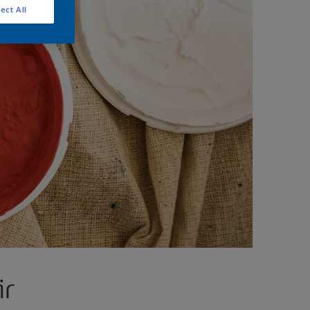
ect All
ir