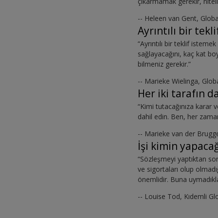
çıkarmamak gerekir, niteli
-- Heleen van Gent, Globa
Ayrıntılı bir tekli
“Ayrıntılı bir teklif istem
sağlayacağını, kaç kat bo
bilmeniz gerekir.”
-- Marieke Wielinga, Glob
Her iki tarafın d
“Kimi tutacağınıza karar v
dahil edin. Ben, her zama
-- Marieke van der Brugg
İşi kimin yapaca
“Sözleşmeyi yaptıktan sonr
ve sigortaları olup olma
önemlidir. Buna uymadıkl
-- Louise Tod, Kıdemli Gl