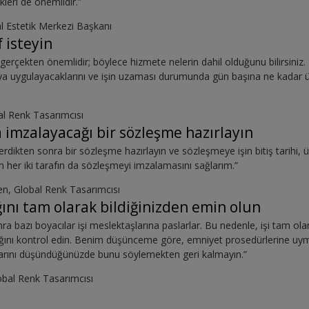
kleri de önemlidir.”
l Estetik Merkezi Başkanı
f isteyin
ek gerçekten önemlidir; böylece hizmete nelerin dahil olduğunu bilirsiniz
ya uygulayacaklarını ve işin uzaması durumunda gün başına ne kadar üc
al Renk Tasarımcısı
a imzalayacağı bir sözleşme hazırlayın
erdikten sonra bir sözleşme hazırlayın ve sözleşmeye işin bitiş tarihi, 
n her iki tarafın da sözleşmeyi imzalamasını sağlarım.”
en, Global Renk Tasarımcısı
ğını tam olarak bildiğinizden emin olun
a bazı boyacılar işi meslektaşlarına paslarlar. Bu nedenle, işi tam ola
dığını kontrol edin. Benim düşünceme göre, emniyet prosedürlerine uy
arını düşündüğünüzde bunu söylemekten geri kalmayın.”
obal Renk Tasarımcısı