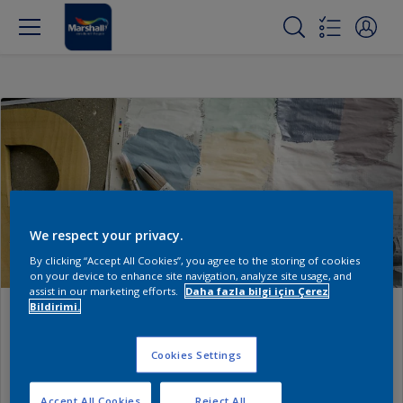
We respect your privacy.
By clicking “Accept All Cookies”, you agree to the storing of cookies
on your device to enhance site navigation, analyze site usage, and
assist in our marketing efforts.
Daha fazla bilgi için Çerez
Bildirimi.
Çalışma Alanım
Cookies Settings
İşlerinizi yönetmenin ve çalışmanızı sergilemenin
daha kolay bir yolunu keşfedin.
Accept All Cookies
Reject All