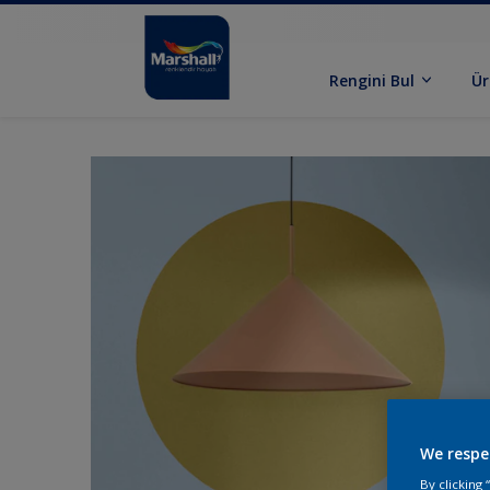
Rengini Bul
Ür
We respe
By clicking