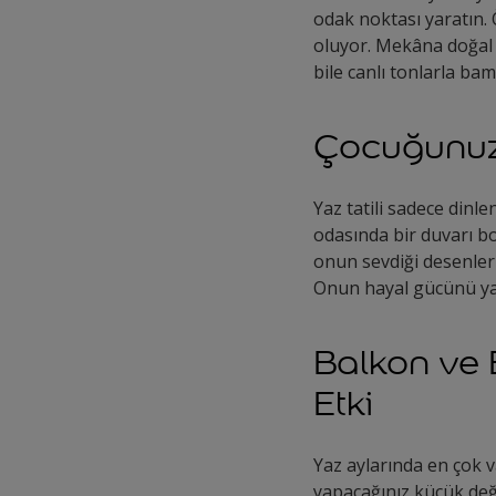
odak noktası yaratın. 
oluyor. Mekâna doğal ı
bile canlı tonlarla b
Çocuğunuzu
Yaz tatili sadece dinl
odasında bir duvarı 
onun sevdiği desenleri 
Onun hayal gücünü yans
Balkon ve
Etki
Yaz aylarında en çok v
yapacağınız küçük deği