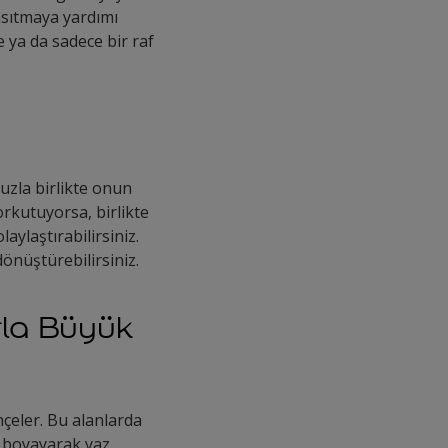
ansıtmaya yardımı
e ya da sadece bir raf
nuzla birlikte onun
rkutuyorsa, birlikte
laylaştırabilirsiniz.
önüştürebilirsiniz.
rla Büyük
hçeler. Bu alanlarda
ı boyayarak yaz