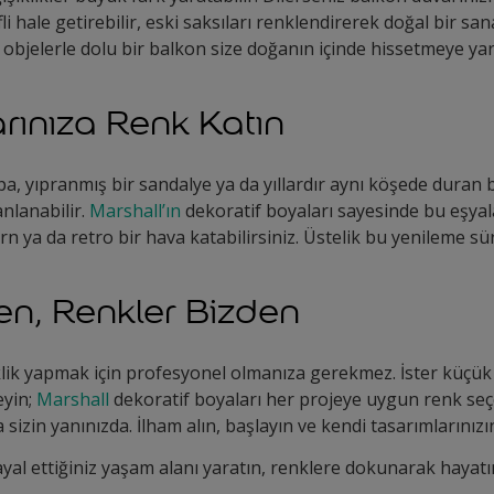
i hale getirebilir, eski saksıları renklendirerek doğal bir sa
i objelerle dolu bir balkon size doğanın içinde hissetmeye yar
arınıza Renk Katın
a, yıpranmış bir sandalye ya da yıllardır aynı köşede duran bir
anlanabilir.
Marshall’ın
dekoratif boyaları sayesinde bu eşyala
n ya da retro bir hava katabilirsiniz. Üstelik bu yenileme süre
en, Renkler Bizden
ik yapmak için profesyonel olmanıza gerekmez. İster küçük b
eyin;
Marshall
dekoratif boyaları her projeye uygun renk seç
izin yanınızda. İlham alın, başlayın ve kendi tasarımlarınızın
ayal ettiğiniz yaşam alanı yaratın, renklere dokunarak hayatı