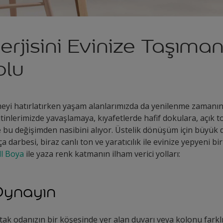
erjisini Evinize Taşıma
olu
eyi hatırlatırken yaşam alanlarımızda da yenilenme zamanını
utinlerimizde yavaşlamaya, kıyafetlerde hafif dokulara, açık 
bu değişimden nasibini alıyor. Üstelik dönüşüm için büyük d
a darbesi, biraz canlı ton ve yaratıcılık ile evinize yepyeni bi
l Boya
ile yaza renk katmanın ilham verici yolları:
Oynayın
ak odanızın bir köşesinde yer alan duvarı veya kolonu farkl