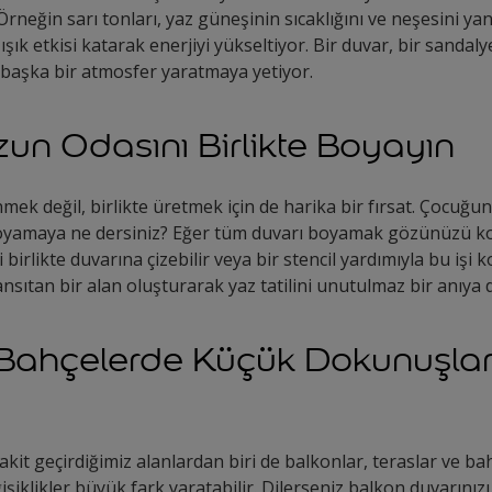
Örneğin sarı tonları, yaz güneşinin sıcaklığını ve neşesini y
şık etkisi katarak enerjiyi yükseltiyor. Bir duvar, bir sandaly
ambaşka bir atmosfer yaratmaya yetiyor.
n Odasını Birlikte Boyayın
enmek değil, birlikte üretmek için de harika bir fırsat. Çocuğu
boyamaya ne dersiniz? Eğer tüm duvarı boyamak gözünüzü ko
birlikte duvarına çizebilir veya bir stencil yardımıyla bu işi ko
ıtan bir alan oluşturarak yaz tatilini unutulmaz bir anıya d
 Bahçelerde Küçük Dokunuşla
akit geçirdiğimiz alanlardan biri de balkonlar, teraslar ve ba
şiklikler büyük fark yaratabilir. Dilerseniz balkon duvarınız