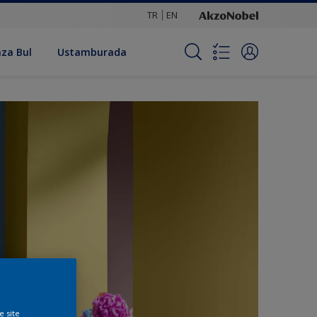
TR
EN
za Bul
Ustamburada
e site