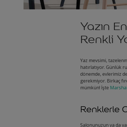
Yazın En
Renkli Y
Yaz mevsimi, tazelenm
hatırlatıyor. Günlük r
dönemde, evlerimiz de 
gerekmiyor. Birkaç fırç
mümkün! İşte
Marshal
Renklerle 
Salonunuzun ya da yat