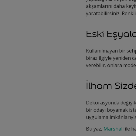
akşamlarını daha keyifl
yaratabilirsiniz. Renkl
Eski Eşyal
Kullanılmayan bir sehp
biraz ilgiyle yeniden c
verebilir, onlara moder
İlham Sizd
Dekorasyonda değişikl
bir odayı boyamak ist
uygulama imkânlarıyla s
Bu yaz,
Marshall
ile h