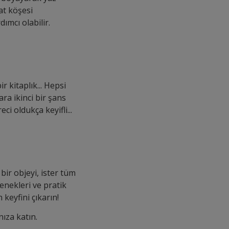
nat köşesi
dımcı olabilir.
 kitaplık... Hepsi
ra ikinci bir şans
ci oldukça keyifli...
ir objeyi, ister tüm
enekleri ve pratik
 keyfini çıkarın!
nıza katın.