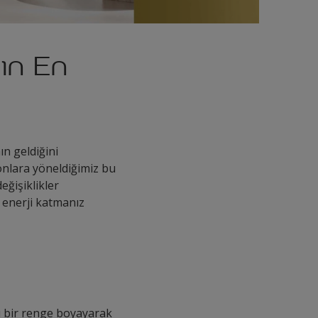
nın En
n geldiğini
tonlara yöneldiğimiz bu
eğişiklikler
r enerji katmanız
ı bir renge boyayarak