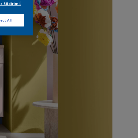
z Bildirimi.
ect All