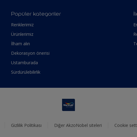
Popüler kategoriler
İ
Renklerimiz
Er
Ürünlerimiz
R
İlham alın
T
Dekorasyon önerisi
Ustamburada
Sürdürülebilirlik
Gizlilik Politikası
Diğer AkzoNobel siteleri
Cookie sett