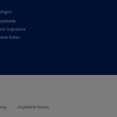
letişim
işilebilirlik
enk Doğrulama
eknik Bülten
ings
Erişilebilirlik Beyanı