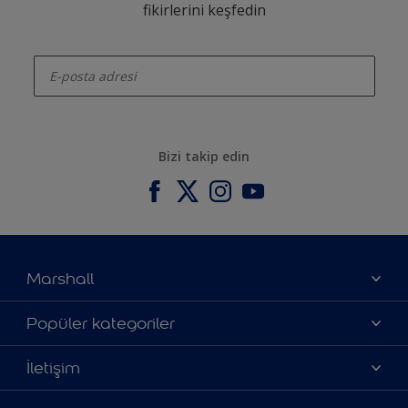
fikirlerini keşfedin
enter-your-email
Bizi takip edin
Marshall
Hakkımızda
Popüler kategoriler
Yatırımcı İlişkileri
Renklerimiz
İletişim
Bilgi Toplum Hizmetleri
Ürünlerimiz
Bize ulaşın
Erişilebilirlik