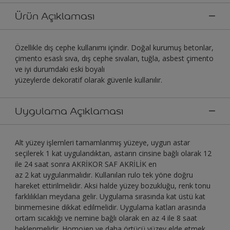
Ürün Açıklaması
Özellikle dış cephe kullanımı içindir. Doğal kurumuş betonlar,
çimento esaslı sıva, dış cephe sıvaları, tuğla, asbest çimento
ve iyi durumdaki eski boyalı
yüzeylerde dekoratif olarak güvenle kullanılır.
Uygulama Açıklaması
Alt yüzey işlemleri tamamlanmış yüzeye, uygun astar
seçilerek 1 kat uygulandıktan, astarın cinsine bağlı olarak 12
ile 24 saat sonra AKRİKOR SAF AKRİLİK en
az 2 kat uygulanmalıdır. Kullanılan rulo tek yöne doğru
hareket ettirilmelidir. Aksi halde yüzey bozukluğu, renk tonu
farklılıkları meydana gelir. Uygulama sırasında kat üstü kat
binmemesine dikkat edilmelidir. Uygulama katları arasında
ortam sıcaklığı ve nemine bağlı olarak en az 4 ile 8 saat
beklenmelidir. Homojen ve daha örtücü yüzey elde etmek