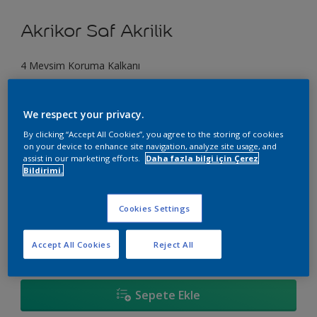
Akrikor Saf Akrilik
4 Mevsim Koruma Kalkanı
E8.29.40
We respect your privacy.
Renk değiştir
By clicking “Accept All Cookies”, you agree to the storing of cookies
on your device to enhance site navigation, analyze site usage, and
Boyut
assist in our marketing efforts.
Daha fazla bilgi için Çerez
Bildirimi.
2,5 L
15 LT
Cookies Settings
Miktar
Boya Hesaplayıcı
Hesapla
Accept All Cookies
Reject All
Sepete Ekle