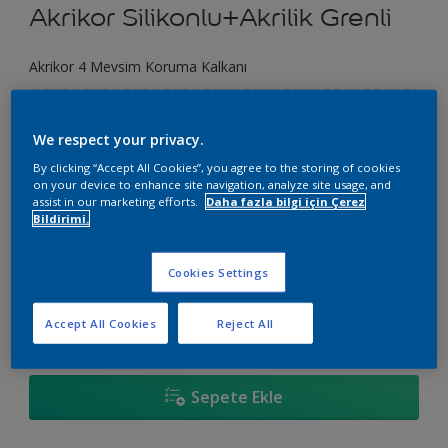
Akrikor Silikonlu+Akrilik Grenli
Akrikor 4 Mevsim Koruma Kalkanı
Renk Seç
We respect your privacy.
By clicking “Accept All Cookies”, you agree to the storing of cookies
on your device to enhance site navigation, analyze site usage, and
Boyut
assist in our marketing efforts.
Daha fazla bilgi için Çerez
Bildirimi.
20 KG
Cookies Settings
Miktar
Boya Hesaplayıcı
Accept All Cookies
Reject All
Hesapla
Sepete Ekle