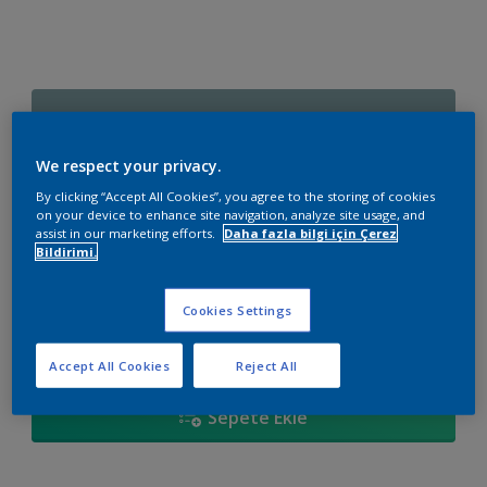
30BG 37/110
Renk değiştir
We respect your privacy.
By clicking “Accept All Cookies”, you agree to the storing of cookies
Boyut
on your device to enhance site navigation, analyze site usage, and
assist in our marketing efforts.
Daha fazla bilgi için Çerez
2,5 L
15 L
Bildirimi.
Miktar
Boya Hesaplayıcı
Cookies Settings
Hesapla
Accept All Cookies
Reject All
Sepete Ekle