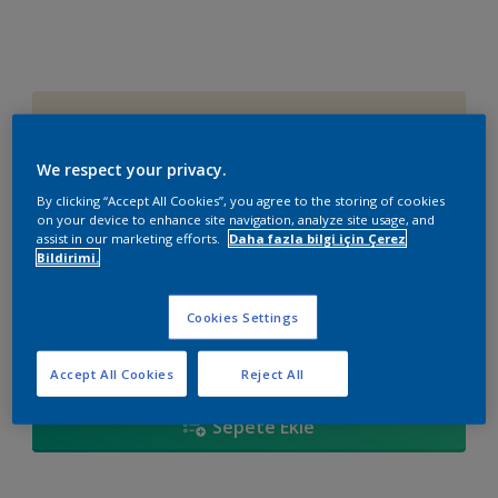
42YY 87/084
Renk değiştir
We respect your privacy.
By clicking “Accept All Cookies”, you agree to the storing of cookies
Boyut
on your device to enhance site navigation, analyze site usage, and
assist in our marketing efforts.
Daha fazla bilgi için Çerez
2,5 L
15 L
Bildirimi.
Miktar
Boya Hesaplayıcı
Cookies Settings
Hesapla
Accept All Cookies
Reject All
Sepete Ekle