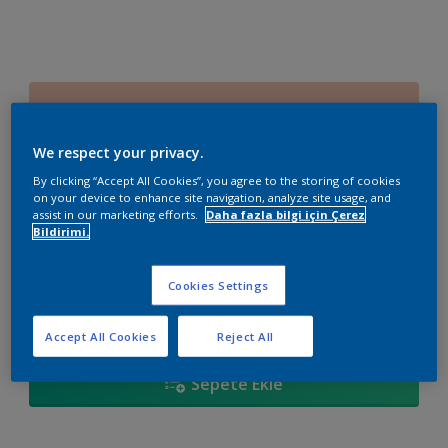
60YR 65/196
Renk değiştir
We respect your privacy.
By clicking “Accept All Cookies”, you agree to the storing of cookies
Boyut
on your device to enhance site navigation, analyze site usage, and
assist in our marketing efforts.
Daha fazla bilgi için Çerez
2,5 L
15 L
Bildirimi.
Miktar
Boya Hesaplayıcı
Cookies Settings
Hesapla
Accept All Cookies
Reject All
Sepete Ekle