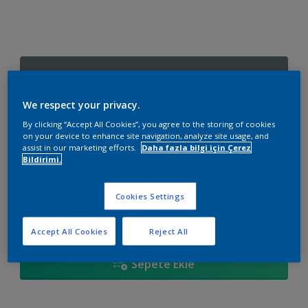
70BG 19/071
Renk değiştir
We respect your privacy.
By clicking “Accept All Cookies”, you agree to the storing of cookies
Boyut
on your device to enhance site navigation, analyze site usage, and
assist in our marketing efforts.
Daha fazla bilgi için Çerez
2,5 L
15 L
Bildirimi.
Miktar
Boya Hesaplayıcı
Cookies Settings
Hesapla
Accept All Cookies
Reject All
Sepete Ekle