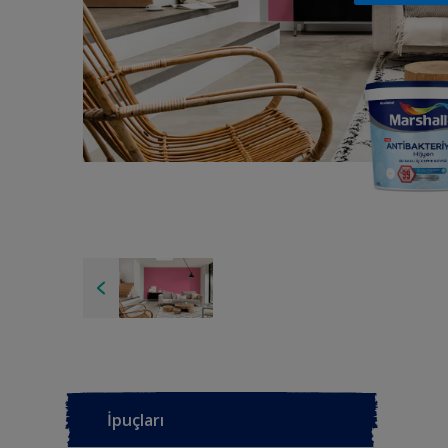
İpuçları