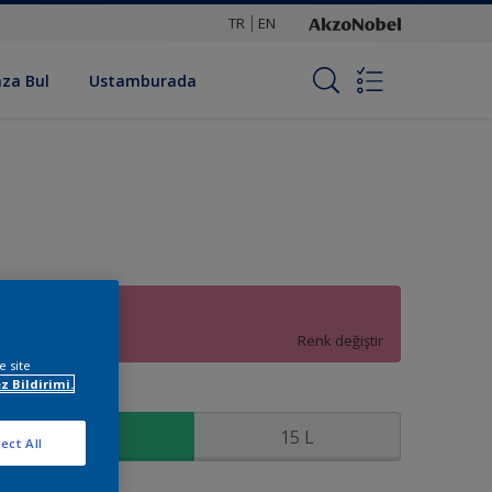
TR
EN
za Bul
Ustamburada
47RR 32/383
Renk değiştir
e site
z Bildirimi.
oyut
2,5 L
15 L
ect All