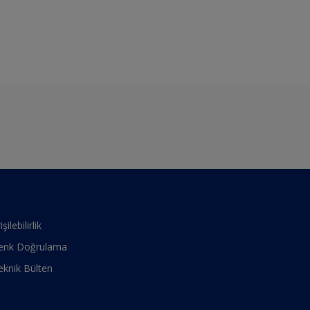
işilebilirlik
enk Doğrulama
eknik Bülten