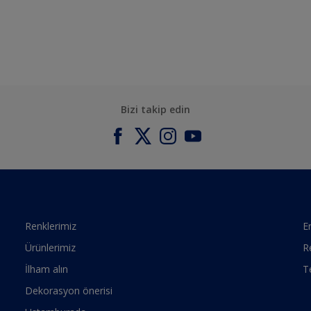
Bizi takip edin
Renklerimiz
Er
Ürünlerimiz
R
İlham alın
T
Dekorasyon önerisi