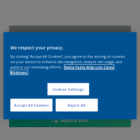
J2.04.59
Renk değiştir
We respect your privacy.
By clicking “Accept All Cookies”, you agree to the storing of cookies
Boyut
on your device to enhance site navigation, analyze site usage, and
assist in our marketing efforts.
Daha fazla bilgi için Çerez
2,5 L
15 L
Bildirimi.
Miktar
Boya Hesaplayıcı
Cookies Settings
Hesapla
Accept All Cookies
Reject All
Sepete Ekle