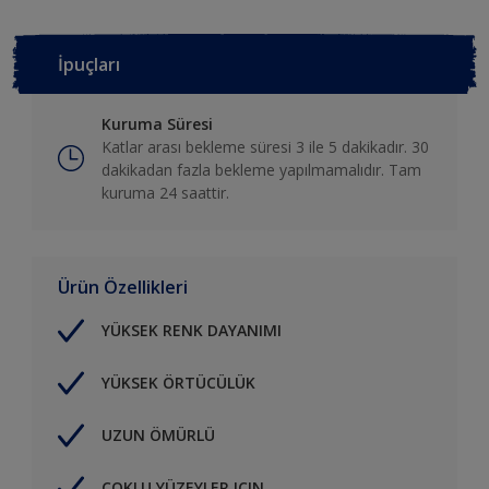
İpuçları
Kuruma Süresi
Katlar arası bekleme süresi 3 ile 5 dakikadır. 30
dakikadan fazla bekleme yapılmamalıdır. Tam
kuruma 24 saattir.
Ürün Özellikleri
YÜKSEK RENK DAYANIMI
YÜKSEK ÖRTÜCÜLÜK
UZUN ÖMÜRLÜ
ÇOKLU YÜZEYLER IÇIN