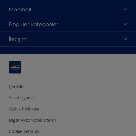
Marshall
Hakkımızda
Popüler kategoriler
Yatırımcı İlişkileri
Renklerimiz
İletişim
Bilgi Toplum Hizmetleri
Ürünlerimiz
Bize ulaşın
Erişilebilirlik
İlham alın
Bir bayi bul
Renk Doğrulama
Dekorasyon önerisi
Site haritası
Teknik Bülten
Ustamburada
Sürdürülebilirlik
Çerezler
Yasal Uyarılar
Gizlilik Politikası
Diğer AkzoNobel siteleri
Cookie settings