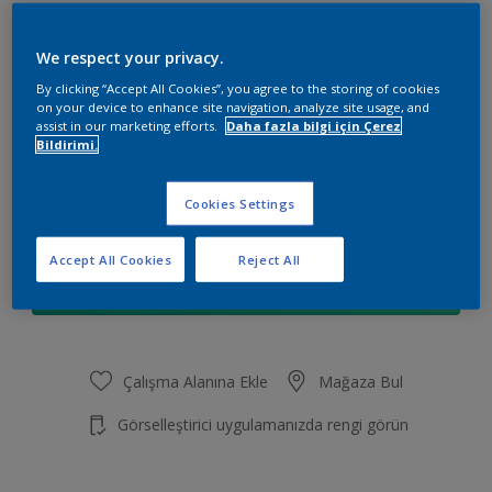
CW Vernik Sprey (Parlak)
We respect your privacy.
Boyut
By clicking “Accept All Cookies”, you agree to the storing of cookies
400 ML
on your device to enhance site navigation, analyze site usage, and
assist in our marketing efforts.
Daha fazla bilgi için Çerez
Bildirimi.
Miktar
Cookies Settings
Accept All Cookies
Reject All
Sepete Ekle
Çalışma Alanına Ekle
Mağaza Bul
Görselleştirici uygulamanızda rengi görün