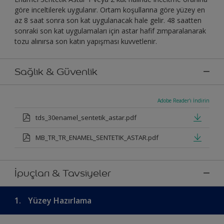
göre inceltilerek uygulanır. Ortam koşullarına göre yüzey en
az 8 saat sonra son kat uygulanacak hale gelir. 48 saatten
sonraki son kat uygulamaları için astar hafif zımparalanarak
tozu alınırsa son katın yapışması kuvvetlenir.
Sağlık & Güvenlik
Adobe Reader'ı İndirin
tds_30enamel_sentetik_astar.pdf
MB_TR_TR_ENAMEL_SENTETIK_ASTAR.pdf
İpuçları & Tavsiyeler
1.
Yüzey Hazırlama