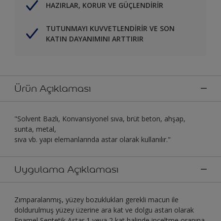
HAZIRLAR, KORUR VE GÜÇLENDİRİR
TUTUNMAYI KUVVETLENDİRİR VE SON
KATIN DAYANIMINI ARTTIRIR
Ürün Açıklaması
"Solvent Bazlı, Konvansiyonel sıva, brüt beton, ahşap,
sunta, metal,
sıva vb. yapı elemanlarında astar olarak kullanılır."
Uygulama Açıklaması
Zımparalanmış, yüzey bozuklukları gerekli macun ile
doldurulmuş yüzey üzerine ara kat ve dolgu astarı olarak
Enamel Sentetik Astar 1 veya 2 kat halinde inceltme oranına