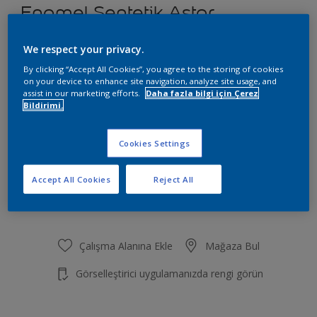
Enamel Sentetik Astar
Boyut
We respect your privacy.
750 ML
2,5 L
20 KG
By clicking “Accept All Cookies”, you agree to the storing of cookies
on your device to enhance site navigation, analyze site usage, and
assist in our marketing efforts.
Daha fazla bilgi için Çerez
Bildirimi.
Miktar
Boya Hesaplayıcı
Hesapla
Cookies Settings
Accept All Cookies
Reject All
Sepete Ekle
Çalışma Alanına Ekle
Mağaza Bul
Görselleştirici uygulamanızda rengi görün