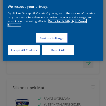
We respect your privacy.
Maximum Mat
By clicking “Accept All Cookies”, you agree to the storing of cookies
on your device to enhance site navigation, analyze site usage, and
assist in our marketing efforts.
Daha fazla bilgi için Çerez
RAHAT UYGULAMA
Bildirimi.
YÜZEY HATALARINI GİZLER
LEKELERİ GİZLER
Cookies Settings
Sadece Mağazada Mevcut
Accept All Cookies
Reject All
Silikonlu İpek Mat
RAHAT UYGULAMA
YÜZEY HATALARINI GİZLER