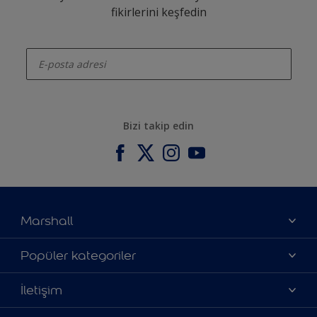
fikirlerini keşfedin
enter-your-email
Bizi takip edin
Marshall
Hakkımızda
Popüler kategoriler
Yatırımcı İlişkileri
Renklerimiz
İletişim
Bilgi Toplum Hizmetleri
Ürünlerimiz
Bize ulaşın