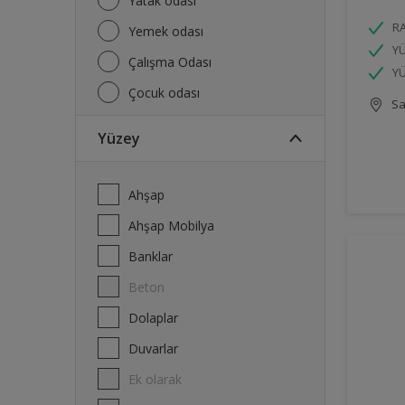
Yatak odası
R
Yemek odası
YÜ
Çalışma Odası
Y
Çocuk odası
Sa
Yüzey
Ahşap
Ahşap Mobilya
Banklar
Beton
Dolaplar
Duvarlar
Ek olarak