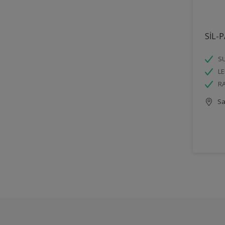
SİL-
SU
LE
R
Sa