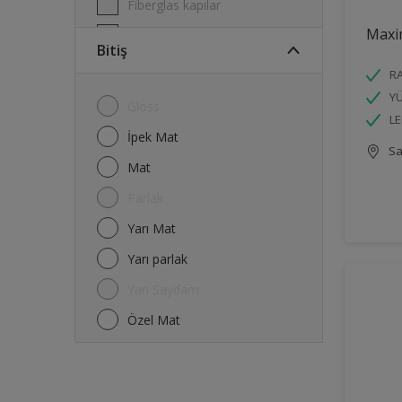
Fiberglas kapılar
Max
Garaj kapıları
Bitiş
Kafesler
R
Kapı Çerçeveleri
YÜ
Gloss
LE
Kapılar
İpek Mat
Sa
Melamin
Mat
Metal
Parlak
Parmaklıklar & Çitler
Yarı Mat
Pencere Çerçeveleri
Yarı parlak
Radyatörler
Yarı Saydam
Raylar
Özel Mat
Tavanlar