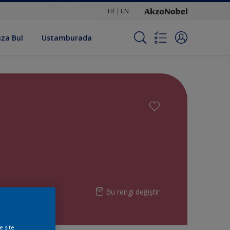
TR
EN
za Bul
Ustamburada
Bu rengi değiştir
e site