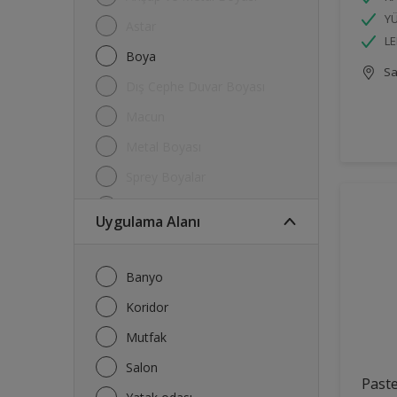
YÜ
Astar
LE
Boya
Sa
Dış Cephe Duvar Boyası
Macun
Metal Boyası
Sprey Boyalar
Su Kalkanı
Uygulama Alanı
Tavan Boyası
Tiner
Banyo
Koridor
Mutfak
Salon
Paste