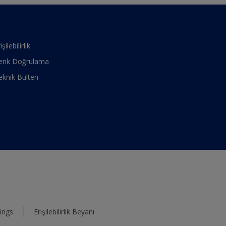
işilebilirlik
enk Doğrulama
eknik Bülten
ings
Erişilebilirlik Beyanı