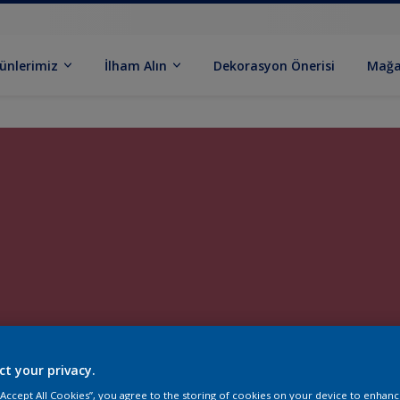
ünlerimiz
İlham Alın
Dekorasyon Önerisi
Mağa
ct your privacy.
 “Accept All Cookies”, you agree to the storing of cookies on your device to enhanc