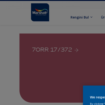
Rengini Bul
Ür
70RR 17/372
We respe
By clicking