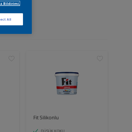
z Bildirimi.
ect All
Fit Silikonlu
DÜŞÜK KOKU