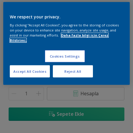
We respect your privacy.
By clicking “Accept All Cookies”, you agree to the storing of cookies
on your device to enhance site navigation, analyze site usage, and
40YY 41/054
assist in our marketing efforts.
Daha fazla bilgi için Çerez
Renk değiştir
Bildirimi.
Boyut
Cookies Settings
20 KG
Accept All Cookies
Reject All
Miktar
Boya Hesaplayıcı
Hesapla
Sepete Ekle