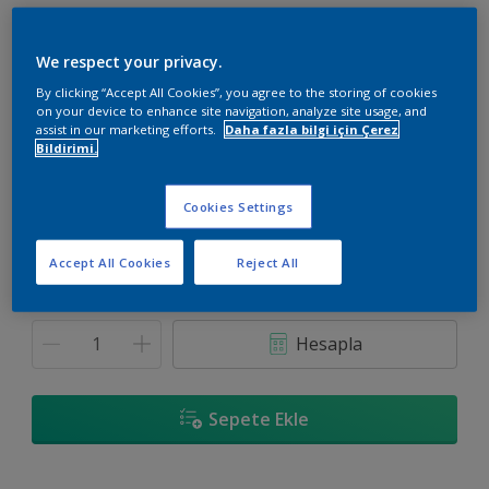
We respect your privacy.
By clicking “Accept All Cookies”, you agree to the storing of cookies
on your device to enhance site navigation, analyze site usage, and
40RB 43/233
assist in our marketing efforts.
Daha fazla bilgi için Çerez
Renk değiştir
Bildirimi.
Boyut
Cookies Settings
3.5 KG
10 KG
Accept All Cookies
Reject All
Miktar
Boya Hesaplayıcı
Hesapla
Sepete Ekle