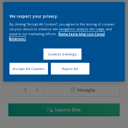
We respect your privacy.
By clicking “Accept All Cookies”, you agree to the storing of cookies
on your device to enhance site navigation, analyze site usage, and
10BB 40/090
assist in our marketing efforts.
Daha fazla bilgi için Çerez
Renk değiştir
Bildirimi.
Boyut
Cookies Settings
20 KG
Accept All Cookies
Reject All
Miktar
Boya Hesaplayıcı
Hesapla
Sepete Ekle