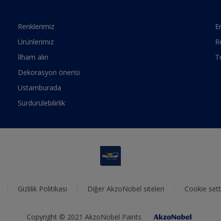
Renklerimiz
Er
Ürünlerimiz
R
İlham alın
T
Dekorasyon önerisi
Ustamburada
Sürdürülebilirlik
Gizlilik Politikası
Diğer AkzoNobel siteleri
Cookie sett
Copyright © 2021 AkzoNobel Paints