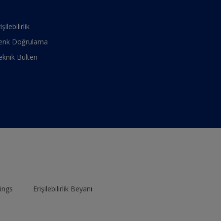
işilebilirlik
enk Doğrulama
eknik Bülten
ings
Erişilebilirlik Beyanı