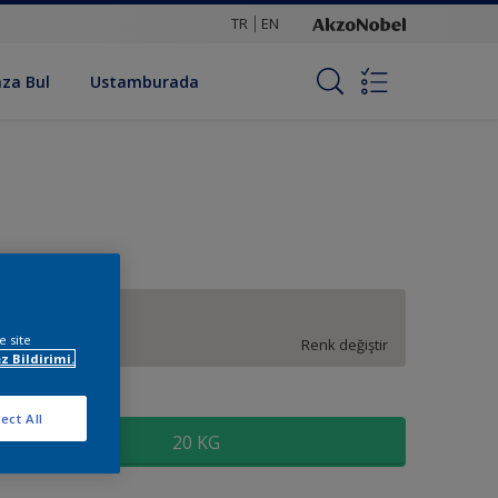
TR
EN
za Bul
Ustamburada
10RR 73/023
e site
Renk değiştir
z Bildirimi.
oyut
ect All
20 KG