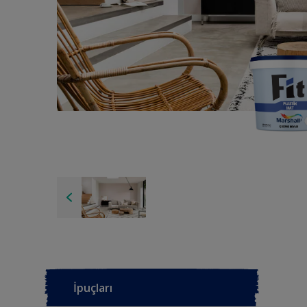
İpuçları