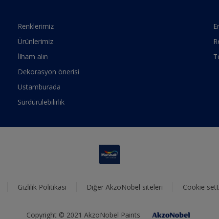
Renklerimiz
Er
Ürünlerimiz
R
İlham alın
T
Dekorasyon önerisi
Ustamburada
Sürdürülebilirlik
Gizlilik Politikası
Diğer AkzoNobel siteleri
Cookie sett
Copyright © 2021 AkzoNobel Paints