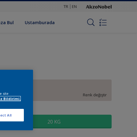
TR
EN
za Bul
Ustamburada
10YR 73/038
e site
Renk değiştir
z Bildirimi.
oyut
ect All
20 KG