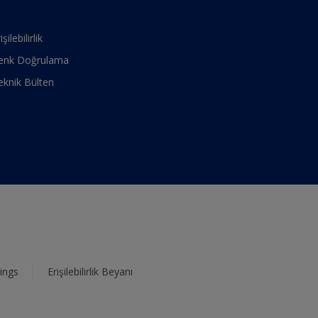
işilebilirlik
enk Doğrulama
eknik Bülten
ings
Erişilebilirlik Beyanı