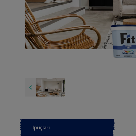
İpuçları