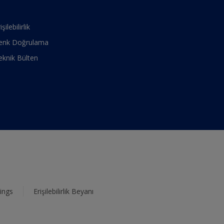
işilebilirlik
enk Doğrulama
eknik Bülten
ings
Erişilebilirlik Beyanı