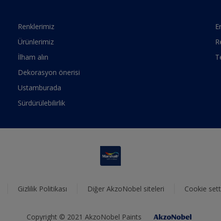
Renklerimiz
Er
Ürünlerimiz
R
İlham alın
T
Dekorasyon önerisi
Ustamburada
Sürdürülebilirlik
Gizlilik Politikası
Diğer AkzoNobel siteleri
Cookie sett
Copyright © 2021 AkzoNobel Paints