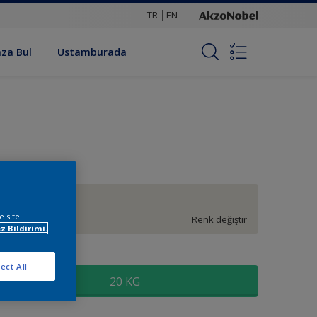
TR
EN
za Bul
Ustamburada
FN.01.85
e site
Renk değiştir
z Bildirimi.
oyut
ect All
20 KG