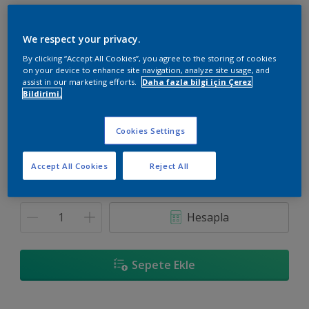
We respect your privacy.
By clicking “Accept All Cookies”, you agree to the storing of cookies
on your device to enhance site navigation, analyze site usage, and
JN.00.87
assist in our marketing efforts.
Daha fazla bilgi için Çerez
Renk değiştir
Bildirimi.
Boyut
Cookies Settings
20 KG
Accept All Cookies
Reject All
Miktar
Boya Hesaplayıcı
Hesapla
Sepete Ekle