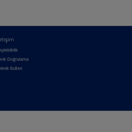
letişim
işilebilirlik
enk Doğrulama
eknik Bülten