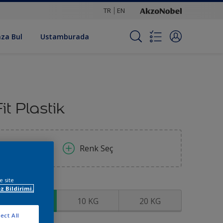
TR
EN
za Bul
Ustamburada
Fit Plastik
Renk Seç
e site
oyut
z Bildirimi.
3.5 KG
10 KG
20 KG
ect All