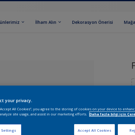
ünlerimiz
İlham Alın
Dekorasyon Önerisi
Mağa
ct your privacy.
 “Accept All Cookies”, you agree to the storing of cookies on your device to enhanc
B
analyze site usage, and assist in our marketing efforts.
Daha fazla bilgi için Çere
medi
 Settings
Accept All Cookies
Rej