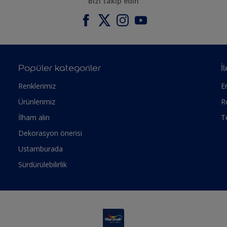
Bizi takip edin
Popüler kategoriler
İ
Renklerimiz
Er
Ürünlerimiz
R
İlham alın
T
Dekorasyon önerisi
Ustamburada
Sürdürülebilirlik