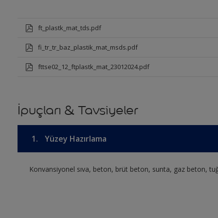
ft_plastk_mat_tds.pdf
fi_tr_tr_baz_plastik_mat_msds.pdf
fttse02_12_ftplastk_mat_23012024.pdf
İpuçları & Tavsiyeler
1.
Yüzey Hazırlama
Konvansiyonel sıva, beton, brüt beton, sunta, gaz beton, tuğ