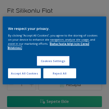
Fit Silikonlu Flat
Ekonomik Çözüm
We respect your privacy.
H3.04.87
By clicking “Accept All Cookies”, you agree to the storing of cookies
on your device to enhance site navigation, analyze site usage, and
Renk değiştir
assist in our marketing efforts.
Daha fazla bilgi için Çerez
Bildirimi.
Boyut
2,5 L
7,5 L
15 L
Cookies Settings
Accept All Cookies
Reject All
Miktar
Boya Hesaplayıcı
Hesapla
Sepete Ekle