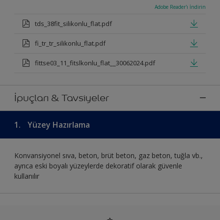
Adobe Reader'ı İndirin
tds_38fit_silikonlu_flat.pdf
fi_tr_tr_silikonlu_flat.pdf
fittse03_11_fitslkonlu_flat__30062024.pdf
İpuçları & Tavsiyeler
1.
Yüzey Hazırlama
Konvansiyonel sıva, beton, brüt beton, gaz beton, tuğla vb.,
ayrıca eski boyalı yüzeylerde dekoratif olarak güvenle
kullanılır