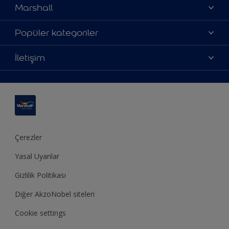
Marshall
Hakkımızda
Popüler kategoriler
Yatırımcı İlişkileri
Renklerimiz
İletişim
Bilgi Toplum Hizmetleri
Ürünlerimiz
Bize ulaşın
Erişilebilirlik
İlham alın
Bir bayi bul
Renk Doğrulama
Dekorasyon önerisi
Site haritası
Teknik Bülten
Ustamburada
Sürdürülebilirlik
Çerezler
Yasal Uyarılar
Gizlilik Politikası
Diğer AkzoNobel siteleri
Cookie settings