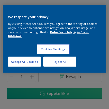
We respect your privacy.
By clicking “Accept All Cookies”, you agree to the storing of cookies
90YR 64/040
on your device to enhance site navigation, analyze site usage, and
Renk değiştir
assist in our marketing efforts.
Daha fazla bilgi için Çerez
Bildirimi.
Boyut
Cookies Settings
20 KG
Accept All Cookies
Reject All
Miktar
Boya Hesaplayıcı
Hesapla
Sepete Ekle