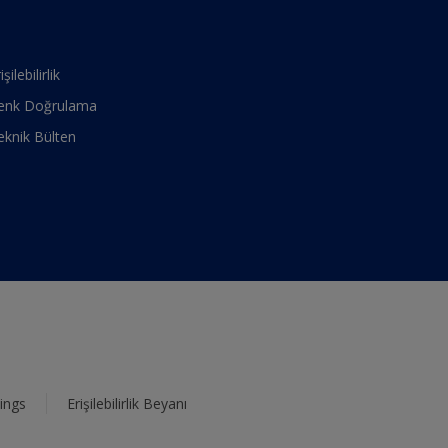
işilebilirlik
enk Doğrulama
eknik Bülten
ings
Erişilebilirlik Beyanı