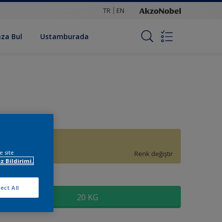
TR
EN
za Bul
Ustamburada
70YY 63/326
e site
Renk değiştir
z Bildirimi.
oyut
ect All
20 KG