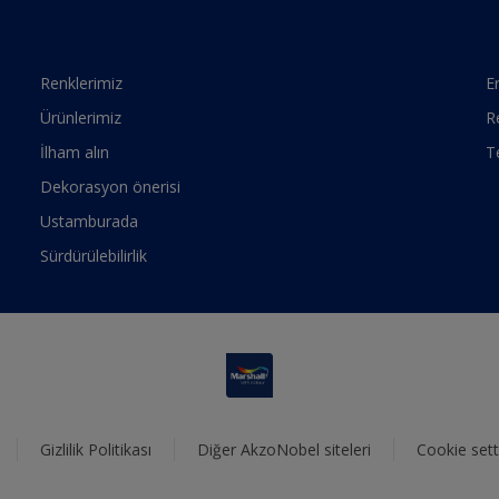
Renklerimiz
Er
Ürünlerimiz
R
İlham alın
T
Dekorasyon önerisi
Ustamburada
Sürdürülebilirlik
Gizlilik Politikası
Diğer AkzoNobel siteleri
Cookie sett