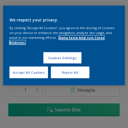
We respect your privacy.
By clicking “Accept All Cookies”, you agree to the storing of cookies
80YR 34/468
on your device to enhance site navigation, analyze site usage, and
Renk değiştir
assist in our marketing efforts.
Daha fazla bilgi için Çerez
Bildirimi.
Boyut
Cookies Settings
3.5 KG
10 KG
Accept All Cookies
Reject All
Miktar
Boya Hesaplayıcı
Hesapla
Sepete Ekle