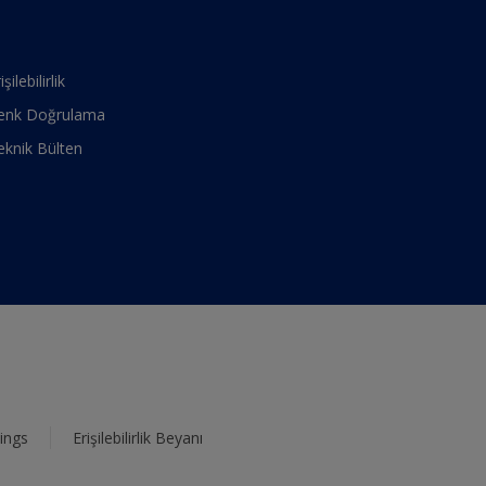
işilebilirlik
enk Doğrulama
eknik Bülten
ings
Erişilebilirlik Beyanı