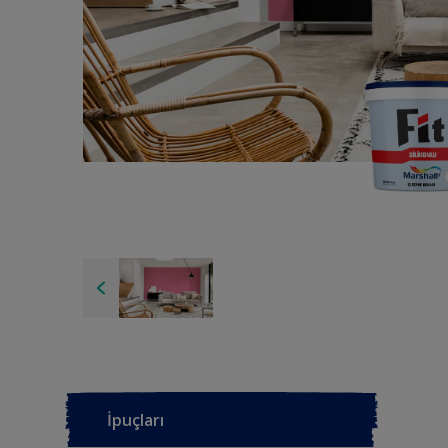
İpuçları