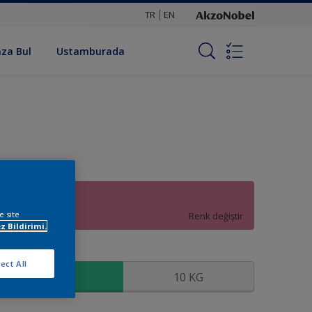
TR
EN
za Bul
Ustamburada
47RR 32/383
e site
Renk değiştir
z Bildirimi.
oyut
ect All
3.5 KG
10 KG