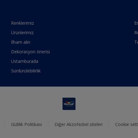
Renklerimiz
Er
Ürünlerimiz
R
İlham alın
T
Dekorasyon önerisi
Ustamburada
Sürdürülebilirlik
Gizlilik Politikası
Diğer AkzoNobel siteleri
Cookie sett