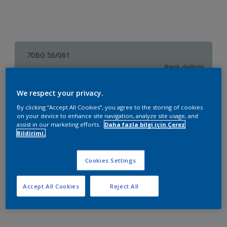
70BG 56/061
Renk değiştir
We respect your privacy.
Boyut
By clicking “Accept All Cookies”, you agree to the storing of cookies
2,5 L
7,5 L
15 L
on your device to enhance site navigation, analyze site usage, and
assist in our marketing efforts.
Daha fazla bilgi için Çerez
Bildirimi.
Miktar
Boya Hesaplayıcı
Hesapla
Cookies Settings
Accept All Cookies
Reject All
Sepete Ekle