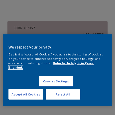
30RR 49/067
Renk değiştir
We respect your privacy.
Boyut
By clicking “Accept All Cookies”, you agree to the storing of cookies
2,5 L
7,5 L
15 L
on your device to enhance site navigation, analyze site usage, and
assist in our marketing efforts.
Daha fazla bilgi için Çerez
Bildirimi.
Miktar
Boya Hesaplayıcı
Hesapla
Cookies Settings
Accept All Cookies
Reject All
Sepete Ekle