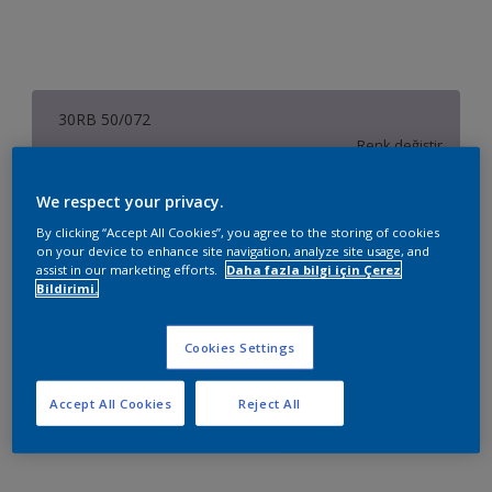
30RB 50/072
Renk değiştir
We respect your privacy.
Boyut
By clicking “Accept All Cookies”, you agree to the storing of cookies
2,5 L
7,5 L
15 L
on your device to enhance site navigation, analyze site usage, and
assist in our marketing efforts.
Daha fazla bilgi için Çerez
Bildirimi.
Miktar
Boya Hesaplayıcı
Hesapla
Cookies Settings
Accept All Cookies
Reject All
Sepete Ekle