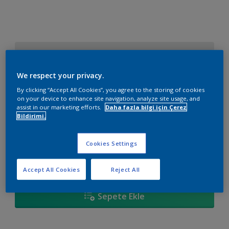
10BB 83/014
Renk değiştir
We respect your privacy.
By clicking “Accept All Cookies”, you agree to the storing of cookies
Boyut
on your device to enhance site navigation, analyze site usage, and
assist in our marketing efforts.
Daha fazla bilgi için Çerez
2,5 L
7,5 L
15 L
Bildirimi.
Miktar
Boya Hesaplayıcı
Cookies Settings
Hesapla
Accept All Cookies
Reject All
Sepete Ekle