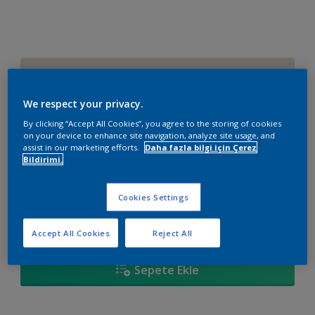
10YY 74/063
Renk değiştir
We respect your privacy.
By clicking “Accept All Cookies”, you agree to the storing of cookies
Boyut
on your device to enhance site navigation, analyze site usage, and
assist in our marketing efforts.
Daha fazla bilgi için Çerez
2,5 L
7,5 L
15 L
Bildirimi.
Miktar
Boya Hesaplayıcı
Cookies Settings
Hesapla
Accept All Cookies
Reject All
Sepete Ekle