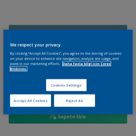
Açık Deniz
Renk değiştir
We respect your privacy.
By clicking “Accept All Cookies”, you agree to the storing of cookies
Boyut
on your device to enhance site navigation, analyze site usage, and
assist in our marketing efforts.
Daha fazla bilgi için Çerez
2,5 L
7,5 L
15 L
Bildirimi.
Miktar
Boya Hesaplayıcı
Cookies Settings
Hesapla
Accept All Cookies
Reject All
Sepete Ekle