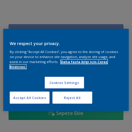
U5.30.52
Renk değiştir
We respect your privacy.
By clicking “Accept All Cookies”, you agree to the storing of cookies
Boyut
on your device to enhance site navigation, analyze site usage, and
assist in our marketing efforts.
Daha fazla bilgi için Çerez
2,5 L
7,5 L
15 L
Bildirimi.
Miktar
Boya Hesaplayıcı
Cookies Settings
Hesapla
Accept All Cookies
Reject All
Sepete Ekle