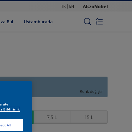
TR
EN
za Bul
Ustamburada
S7.19.59
Renk değiştir
e site
oyut
z Bildirimi.
2,5 L
7,5 L
15 L
ect All