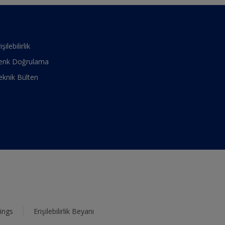
işilebilirlik
enk Doğrulama
eknik Bülten
ings
Erişilebilirlik Beyanı