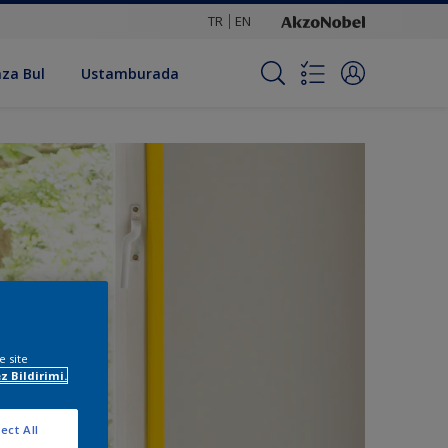
TR
EN
za Bul
Ustamburada
e site
z Bildirimi.
ect All