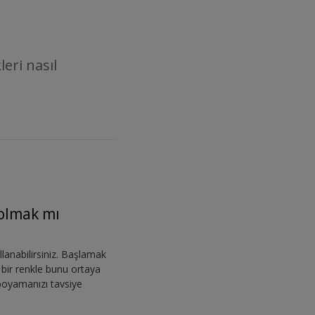
eri nasıl
 olmak mı
lanabilirsiniz. Başlamak
cı bir renkle bunu ortaya
i boyamanızı tavsiye