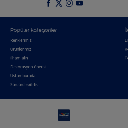
Popüler kategoriler
İ
Renklerimiz
Er
Ürünlerimiz
R
İlham alın
T
Dekorasyon önerisi
Ustamburada
Sürdürülebilirlik