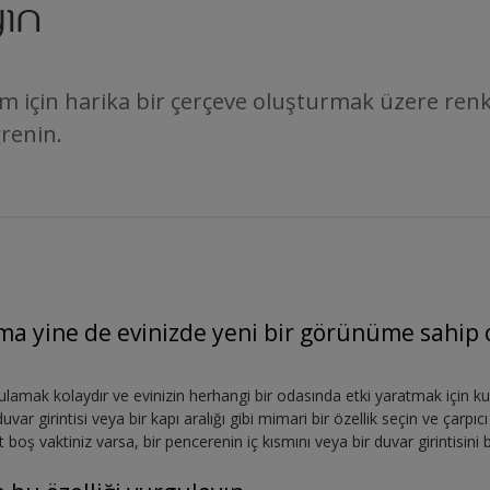
ın
 için harika bir çerçeve oluşturmak üzere renkl
ğrenin.
ma yine de evinizde yeni bir görünüme sahip
lamak kolaydır ve evinizin herhangi bir odasında etki yaratmak için kul
duvar girintisi veya bir kapı aralığı gibi mimari bir özellik seçin ve çarpı
t boş vaktiniz varsa, bir pencerenin iç kısmını veya bir duvar girintisin