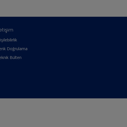
letişim
işilebilirlik
enk Doğrulama
eknik Bülten