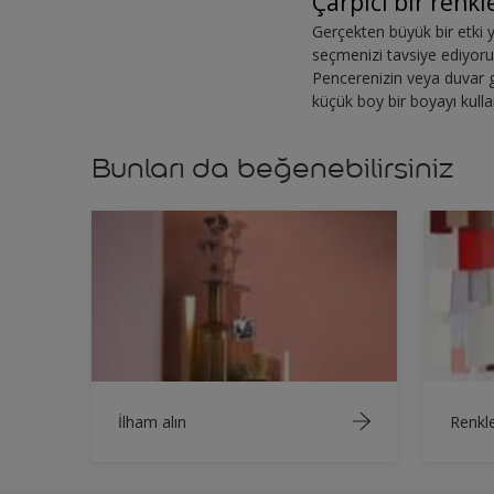
Çarpıcı bir renkl
Gerçekten büyük bir etki 
seçmenizi tavsiye ediyoru
Pencerenizin veya duvar g
küçük boy bir boyayı kullan
Bunları da beğenebilirsiniz
İlham alın
Renkle