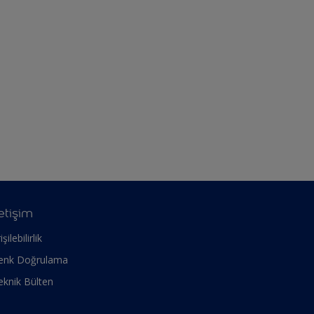
letişim
işilebilirlik
enk Doğrulama
eknik Bülten