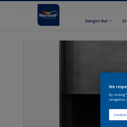
Rengini Bul
Ür
We respe
By clicking
navigation, 
Cookies