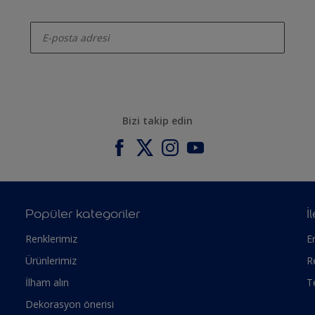
enter-your-email
Bizi takip edin
Popüler kategoriler
İ
Renklerimiz
Er
Ürünlerimiz
R
İlham alın
T
Dekorasyon önerisi