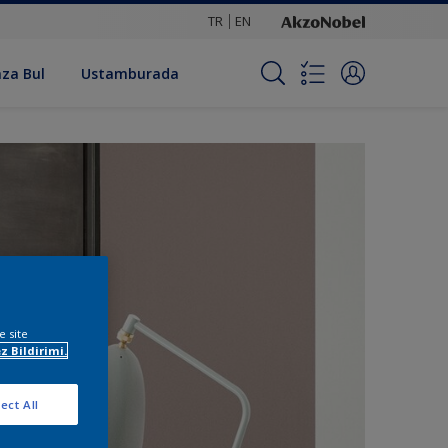
TR
EN
za Bul
Ustamburada
e site
z Bildirimi.
ect All