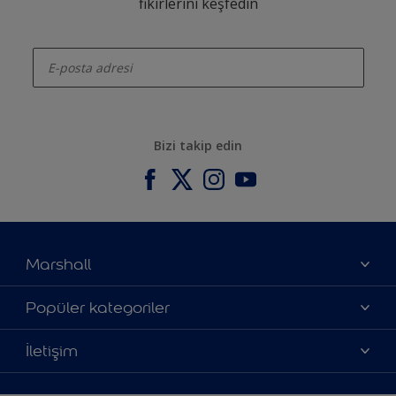
fikirlerini keşfedin
enter-your-email
Bizi takip edin
Marshall
Hakkımızda
Popüler kategoriler
Yatırımcı İlişkileri
Renklerimiz
İletişim
Bilgi Toplum Hizmetleri
Ürünlerimiz
Bize ulaşın
Erişilebilirlik