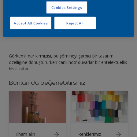
Cookies Settings
Nar kırmızısı, sıcak ve samimi bir yaşam alanı
oluşturmak için mükemmeldir.
Accept All Cookies
Reject All
Görkemli nar kırmızısı, bu şömineyi çarpıcı bir tasarım
özelliğine dönüştürürken canlı nötr duvarlar bir entelektüellik
hissi katar.
Bunları da beğenebilirsiniz
İlham alın
Renklerimiz