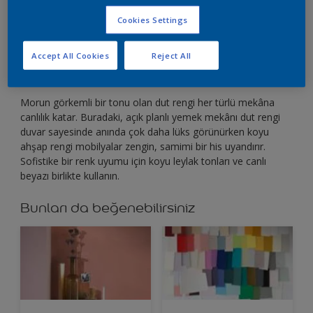
Dut rengi her türlü mekâna canlılık katan zengin bir
mordur.
Cookies Settings
Accept All Cookies
Reject All
Morun görkemli bir tonu olan dut rengi her türlü mekâna
canlılık katar. Buradaki, açık planlı yemek mekânı dut rengi
duvar sayesinde anında çok daha lüks görünürken koyu
ahşap rengi mobilyalar zengin, samimi bir his uyandırır.
Sofistike bir renk uyumu için koyu leylak tonları ve canlı
beyazı birlikte kullanın.
Bunları da beğenebilirsiniz