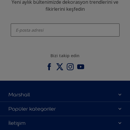
Yeni aylık bültenimizde dekorasyon trendlerini ve
fikirlerini keşfedin
enter-your-email
Bizi takip edin
Marshall
Hakkımızda
Popüler kategoriler
Yatırımcı İlişkileri
Renklerimiz
İletişim
Bilgi Toplum Hizmetleri
Ürünlerimiz